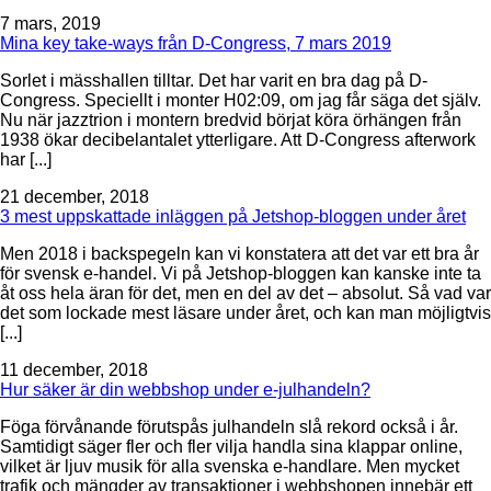
7 mars, 2019
Mina key take-ways från D-Congress, 7 mars 2019
Sorlet i mässhallen tilltar. Det har varit en bra dag på D-
Congress. Speciellt i monter H02:09, om jag får säga det själv.
Nu när jazztrion i montern bredvid börjat köra örhängen från
1938 ökar decibelantalet ytterligare. Att D-Congress afterwork
har [...]
21 december, 2018
3 mest uppskattade inläggen på Jetshop-bloggen under året
Men 2018 i backspegeln kan vi konstatera att det var ett bra år
för svensk e-handel. Vi på Jetshop-bloggen kan kanske inte ta
åt oss hela äran för det, men en del av det – absolut. Så vad var
det som lockade mest läsare under året, och kan man möjligtvis
[...]
11 december, 2018
Hur säker är din webbshop under e-julhandeln?
Föga förvånande förutspås julhandeln slå rekord också i år.
Samtidigt säger fler och fler vilja handla sina klappar online,
vilket är ljuv musik för alla svenska e-handlare. Men mycket
trafik och mängder av transaktioner i webbshopen innebär ett