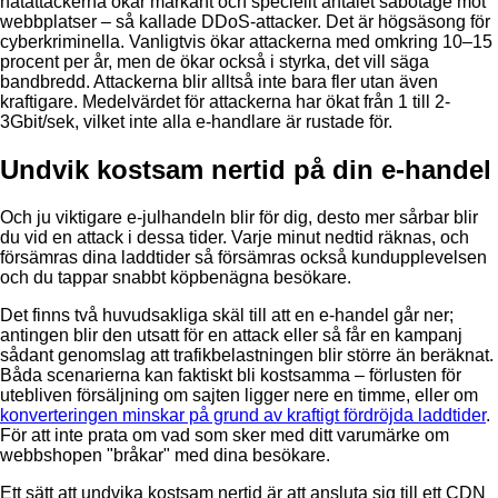
nätattackerna ökar markant och speciellt antalet sabotage mot
webbplatser – så kallade DDoS-attacker. Det är högsäsong för
cyberkriminella. Vanligtvis ökar attackerna med omkring 10–15
procent per år, men de ökar också i styrka, det vill säga
bandbredd. Attackerna blir alltså inte bara fler utan även
kraftigare. Medelvärdet för attackerna har ökat från 1 till 2-
3Gbit/sek, vilket inte alla e-handlare är rustade för.
Undvik kostsam nertid på din e-handel
Och ju viktigare e-julhandeln blir för dig, desto mer sårbar blir
du vid en attack i dessa tider. Varje minut nedtid räknas, och
försämras dina laddtider så försämras också kundupplevelsen
och du tappar snabbt köpbenägna besökare.
Det finns två huvudsakliga skäl till att en e-handel går ner;
antingen blir den utsatt för en attack eller så får en kampanj
sådant genomslag att trafikbelastningen blir större än beräknat.
Båda scenarierna kan faktiskt bli kostsamma – förlusten för
utebliven försäljning om sajten ligger nere en timme, eller om
konverteringen minskar på grund av kraftigt fördröjda laddtider
.
För att inte prata om vad som sker med ditt varumärke om
webbshopen "bråkar" med dina besökare.
Ett sätt att undvika kostsam nertid är att ansluta sig till ett CDN