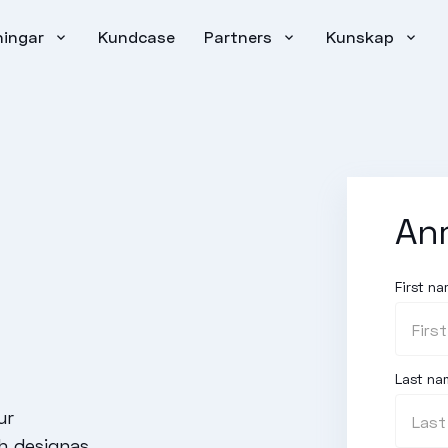
ningar
Kundcase
Partners
Kunskap
An
First n
Last na
ur
h designas.