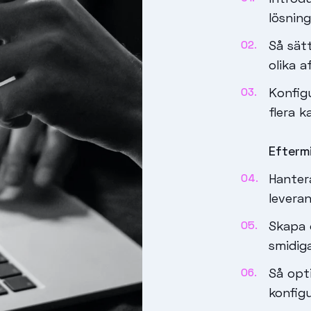
lösning
Så sät
olika a
Konfig
flera 
Efterm
Hanter
levera
Skapa 
smidig
Så opt
konfig