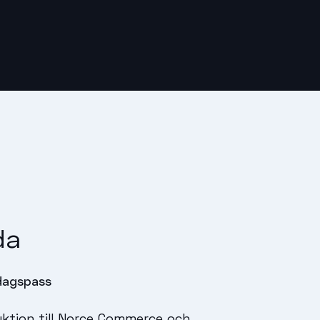
da
gspass
uktion till Norce Commerce och