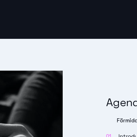
Agen
Förmidda
Introd