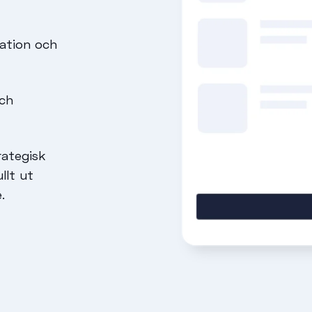
ation och
och
rategisk
llt ut
.