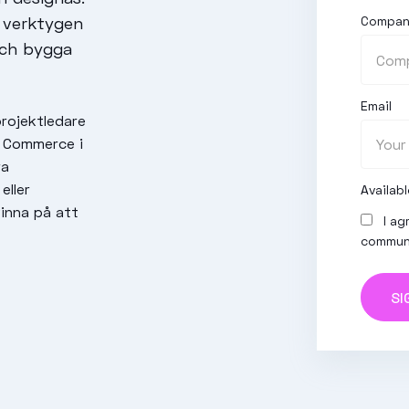
g verktygen
Compa
och bygga
Email
projektledare
e Commerce i
ra
eller
Availab
inna på att
I ag
communi