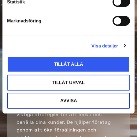
Statistik
dem från befintliga system. Det innebär
att det finns smart funktionalitet för att
Marknadsföring
hantera olika priser för olika kunder på ett
enkelt sätt. Prismotorn gör det möjligt att
arbeta med ett stort antal prislistor och
prissättningsmetoder för att kunna
Visa detaljer
anpassa ditt B2B-erbjudande.
TILLÅT ALLA
TILLÅT URVAL
Rabatter för målgrupper
AVVISA
Medlemsrabatter och premiumkunder är
viktiga strategier för att locka och
behålla dina kunder. De hjälper företag
genom att öka försäljningen och