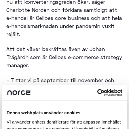
nu att konverteringsgraden ökar, säger
Charlotte Nordén och förklara samtidigt att
e-handel är Cellbes core business och att hela
e-handelsmarknaden under pandemin vuxit
rejält.
Att det växer bekräftas även av Johan
Trägårdh som är Cellbes e-commerce strategy
manager.
– Tittar vi på september till november och
jämför med föregående år har konverteringen
ökat med 17 procent. Tittar vi bara på mobila
enheter har konverteringen ökat med 29
procent och intäkterna från mobila enheter
Denna webbplats använder cookies
har ökat med 31 procent, förklarar han.
Vi använder enhetsidentifierare för att anpassa innehållet
och annonserna till användarna, tillhandahålla funktioner