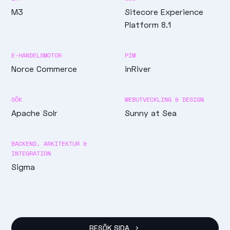
M3
Sitecore Experience
Platform 8.1
E-HANDELSMOTOR
PIM
Norce Commerce
inRiver
SÖK
WEBUTVECKLING & DESIGN
Apache Solr
Sunny at Sea
BACKEND, ARKITEKTUR &
INTEGRATION
Sigma
BESÖK SIDA