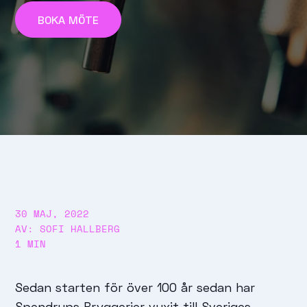
BOKA MÖTE
30 MAJ, 2022
AV: SOFI HALLBERG
1 MIN
Sedan starten för över 100 år sedan har
Spendrups Bryggerier vuxit till Sveriges