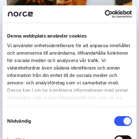
Denna webbplats använder cookies
Vi använder enhetsidentifierare för att anpassa innehållet
och annonserna till användarna, tillhandahålla funktioner
för sociala medier och analysera vår trafik. Vi
vidarebefordrar även sådana identifierare och annan
information från din enhet till de sociala medier och
annons- och analysföretag som vi samarbetar med.
Hårt reglerad bransch
Dessa kan i sin tur kombinera informationen med annan
information som du har tillhandahållit eller som de har
Spendrups verkar inom en hårt reglerad
samlat in när du har använt deras tjänster.
bransch vilket ställer krav på alla
Samtyckesval
försäljningskanaler. Endast kunder med giltigt
Nödvändig
utskänkningstillstånd ska kunna handla
alkoholhaltiga drycker via e-handeln och