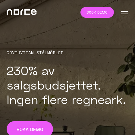
BOOK DEMO
GRYTHYTTAN STÅLMÖBLER
230% av
salgsbudsjettet.
Ingen flere regneark.
BOKA DEMO