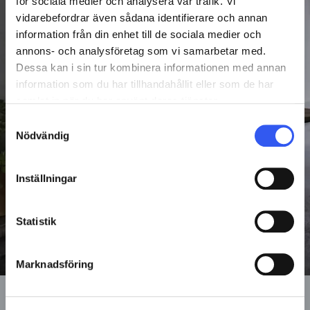
för sociala medier och analysera vår trafik. Vi
vidarebefordrar även sådana identifierare och annan
"Norce var det eneste systemet som
information från din enhet till de sociala medier och
oppfylte kravene våre til en rimelig pris.
annons- och analysföretag som vi samarbetar med.
Kombinasjonen av kostnadseffektivitet og
Dessa kan i sin tur kombinera informationen med annan
funksjonalitet gjorde valget enkelt."
information som du har tillhandahållit eller som de har
samlat in när du har använt deras tjänster.
Samtyckesval
Nödvändig
Inställningar
"Det er et enormt løft. Nå kan alle i
Statistik
virksomheten – fra produktberikelse til
salg – ta ansvar for sin del. Det har vært
Marknadsföring
svært verdifullt for oss."
Daniel Källstrand Modig,