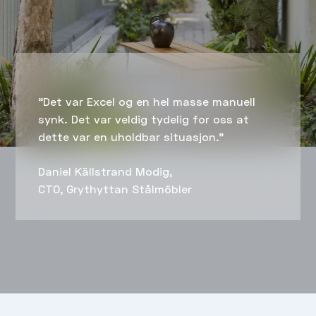
"Det var Excel og en hel masse manuell
synk. Det var veldig tydelig for oss at
dette var en uholdbar situasjon."
Daniel Källstrand Modig,
CTO, Grythyttan Stålmöbler