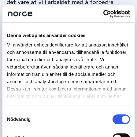
det være at vi i arbeidet med å forbedre
opplevelsen av dine nettbesøk har hentet
informasjon om deg på nettet (Twitter,
Facebook, LinkedIn, Google).
Denna webbplats använder cookies
Personinformasjonen din kommer til å brukes
for å informere deg om slikt som kan være av
Vi använder enhetsidentifierare för att anpassa innehållet
och annonserna till användarna, tillhandahålla funktioner
interesse eller for å gi andre bedrifter
för sociala medier och analysera vår trafik. Vi
statistisk informasjon. Vær oppmerksom på at
vidarebefordrar även sådana identifierare och annan
denne informasjonen ikke kan brukes for å
information från din enhet till de sociala medier och
identifisere en spesifikk bruker.
annons- och analysföretag som vi samarbetar med.
Dessa kan i sin tur kombinera informationen med annan
information som du har tillhandahållit eller som de har
Vi lenker ofte til andre nettsteder, for
samlat in när du har använt deras tjänster.
eksempel i kundecasene våre. Vi har ikke
Samtyckesval
Nödvändig
ansvar for håndteringen av
personopplysninger på disse nettstedene.