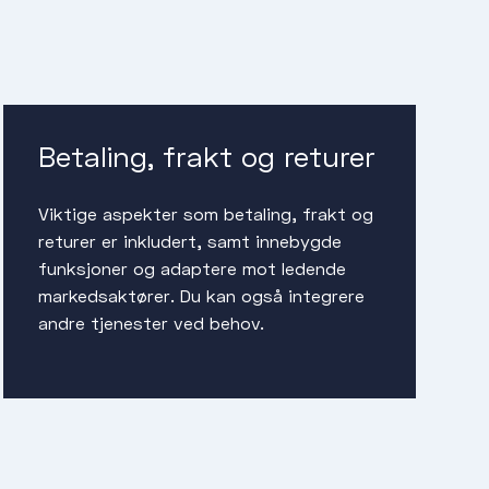
Betaling, frakt og returer
Viktige aspekter som betaling, frakt og
returer er inkludert, samt innebygde
funksjoner og adaptere mot ledende
markedsaktører. Du kan også integrere
andre tjenester ved behov.