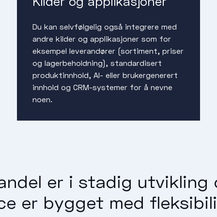
Kilder og applikasjoner
Du kan selvfølgelig også integrere med
andre kilder og applikasjoner som for
eksempel leverandører (sortiment, priser
og lagerbeholdning), standardisert
produktinnhold, AI- eller brukergenerert
innhold og CRM-systemer for å nevne
noen.
handel er i stadig utvikling
 er bygget med fleksibili