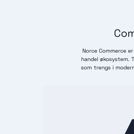
Com
Norce Commerce er 
handel økosystem. Ta
som trengs i moderne