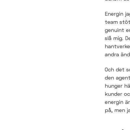
Energin ja
team
stö
genuint 
slå mig. D
hantverke
andra änd
Och det so
den
agent
hunger hä
kunder oc
energin ä
på, men j