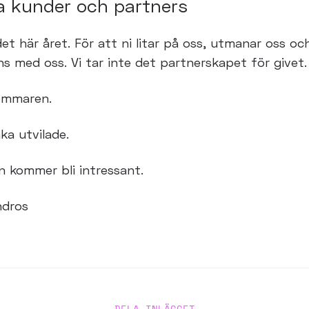
åra kunder och partners
et här året. För att ni litar på oss, utmanar oss o
ans
med oss. Vi tar inte det partnerskapet för givet.
ommaren.
ka utvilade.
n kommer bli intressant.
ndros
DELA INLÄGGET