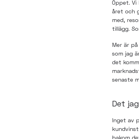
Öppet. Vi
året och g
med, res
tillägg. S
Mer är på
som jag ä
det komm
marknads
senaste 
Det jag
Inget av 
kundvins
bakom de