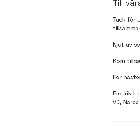
Till v
Tack för d
tillsamm
Njut av s
Kom tillba
För höste
Fredrik Li
VD, Norce