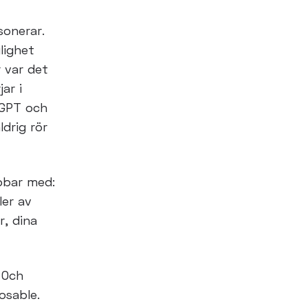
sonerar.
glighet
r var det
ar i
tGPT och
ldrig rör
obbar med:
ler av
r, dina
 Och
osable.