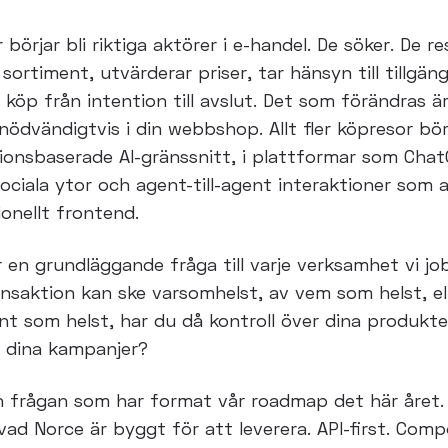
 börjar bli riktiga aktörer i e-handel. De söker. De re
sortiment, utvärderar priser, tar hänsyn till tillgän
r köp
från intention till avslut. Det som förändras ä
 nödvändigtvis i
din webbshop. Allt fler köpresor börj
ionsbaserade AI-gränssnitt, i
plattformar som Cha
sociala ytor och agent-till-agent
interaktioner som a
ionellt frontend.
r en grundläggande fråga till varje verksamhet vi j
ansaktion kan ske varsomhelst, av vem som helst, el
ent som
helst, har du då kontroll över dina produkte
h dina kampanjer?
n frågan som har format vår roadmap det här året.
 vad
Norce är byggt för att leverera. API-first. Comp