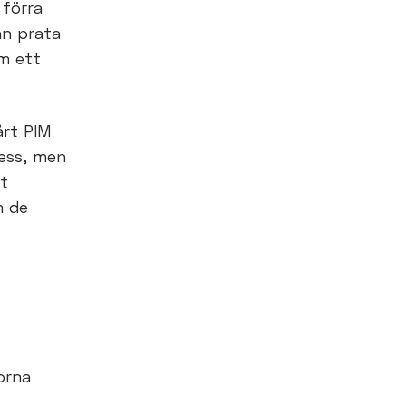
förra
an prata
om ett
årt PIM
dess, men
t
m de
orna