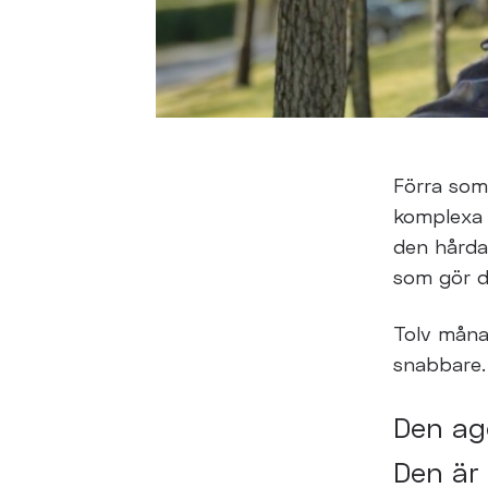
Förra som
komplex
den hård
som gör 
Tolv måna
snabbare.
Den ag
Den är