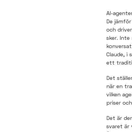
AI-agenter
De
jämför 
och drive
sker. Inte
konversat
Claude, i 
ett tradit
Det ställe
när en
tr
vilken ag
priser oc
Det är de
svaret är