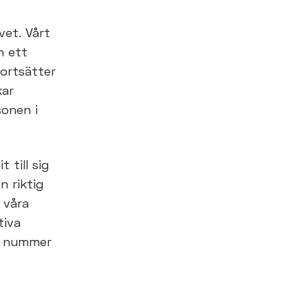
vet. Vårt
h ett
ortsätter
kar
sonen i
 till sig
n riktig
 våra
tiva
t nummer