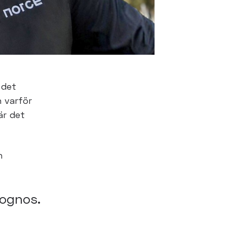
 det
h varför
är det
h
rognos.