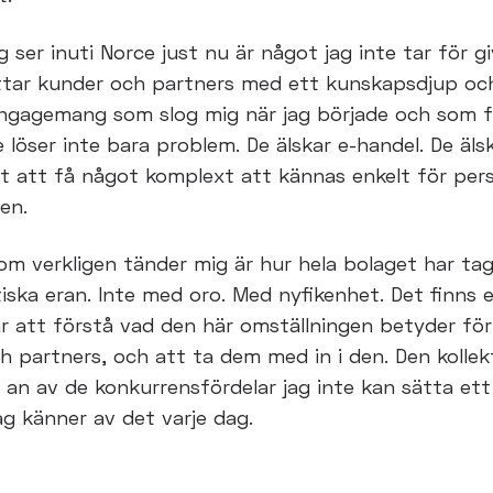
g ser inuti Norce just nu är något jag inte tar för gi
ttar kunder och partners med ett kunskapsdjup oc
engagemang
som slog mig när jag började och som f
e löser inte bara
problem. De älskar e-handel. De äls
t att få något komplext att
kännas enkelt för per
en.
m verkligen tänder mig är hur hela bolaget har tagit
iska eran. Inte med oro. Med nyfikenhet. Det finns e
r att
förstå vad den här omställningen betyder för
h partners, och att
ta dem med in i den. Den kollek
r an av de konkurrensfördelar jag
inte kan sätta et
ag känner av det varje dag.