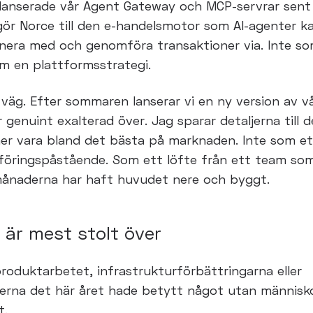
 lanserade vår
Agent Gateway och MCP-servrar sent 
ör Norce till den e-
handelsmotor som AI-agenter k
onera med och genomföra
transaktioner via. Inte s
om en plattformsstrategi.
 väg. Efter sommaren lanserar vi en ny version av v
r
genuint exalterad över. Jag sparar detaljerna till 
er vara
bland det bästa på marknaden. Inte som et
föringspåstående. Som
ett löfte från ett team so
månaderna har haft huvudet nere och
byggt.
 är mest stolt över
produktarbetet, infrastrukturförbättringarna eller
terna det
här året hade betytt något utan människ
t.