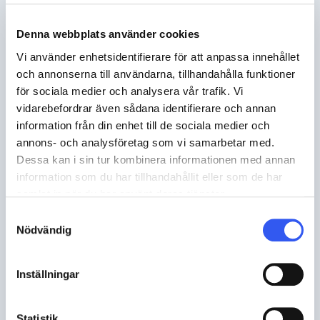
Markabutikken (for Skiforeningen) og for
2021 skal seks ytterligere butikker etableres.
Denna webbplats använder cookies
Vi använder enhetsidentifierare för att anpassa innehållet
och annonserna till användarna, tillhandahålla funktioner
för sociala medier och analysera vår trafik. Vi
vidarebefordrar även sådana identifierare och annan
information från din enhet till de sociala medier och
annons- och analysföretag som vi samarbetar med.
Dessa kan i sin tur kombinera informationen med annan
information som du har tillhandahållit eller som de har
samlat in när du har använt deras tjänster.
Samtyckesval
Nödvändig
Inställningar
Multishop
Statistik