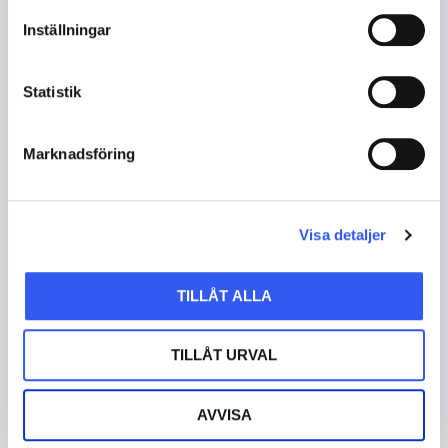
avgörande i dagens digitala
Inställningar
landskap – Del 1
Statistik
Marknadsföring
Visa detaljer
TILLÅT ALLA
TILLÅT URVAL
AVVISA