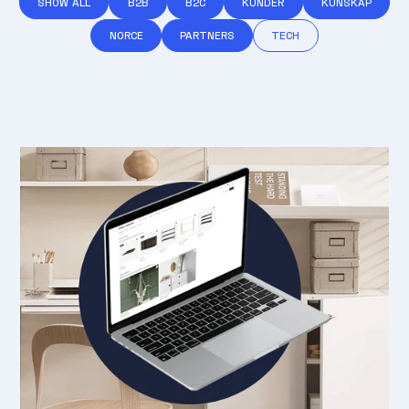
SHOW ALL
B2B
B2C
KUNDER
KUNSKAP
NORCE
PARTNERS
TECH