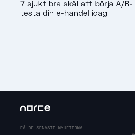
7 sjukt bra skäl att börja A/B-
testa din e-handel idag
FÅ DE SENASTE NYHETERNA
N