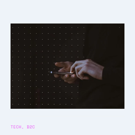
TECH
,
B2C