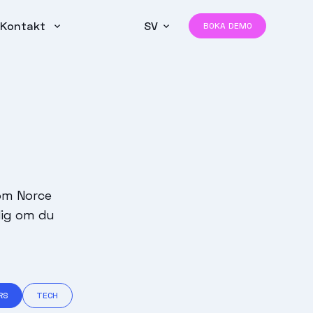
Kontakt
SV
BOKA DEMO
om Norce
dig om du
RS
TECH