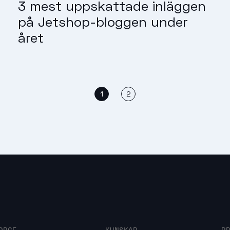
3 mest uppskattade inläggen
på Jetshop-bloggen under
året
1
2
ORCE
KUNSKAP
P