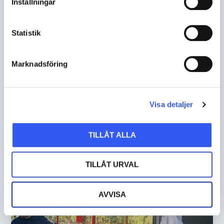
Inställningar
Statistik
Marknadsföring
Visa detaljer
NORCE
TILLÅT ALLA
Att göra det komplexa enkelt
TILLÅT URVAL
AVVISA