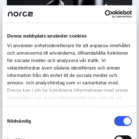
Denna webbplats använder cookies
Vi använder enhetsidentifierare för att anpassa innehållet
och annonserna till användarna, tillhandahålla funktioner
KUNDER
för sociala medier och analysera vår trafik. Vi
När tradition möter teknik –
vidarebefordrar även sådana identifierare och annan
information från din enhet till de sociala medier och
Heidenreich satsar på framtidens
annons- och analysföretag som vi samarbetar med.
e-handel
Dessa kan i sin tur kombinera informationen med annan
information som du har tillhandahållit eller som de har
samlat in när du har använt deras tjänster.
Samtyckesval
Nödvändig